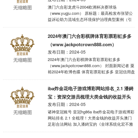
适量的藿香正气水外搽患部3~5分钟，就能缓解瘙
澳门六合彩龙虎斗2004欧洲杯决赛球场
痒。 活了40多岁，方凯文是第一次开车跑这么远
（www.yugju.com） 原标题：最高检发布张望公
的路。他大字不识一个，叫上两位识字的亲戚就
益诉讼助力流域生态环境保护治理典型案例（引
上了路。一路 ...
题）澳门六合彩在线 澳门六合彩龙虎斗 皇冠体育
皇冠客服飞机：@seo3687 提高流域治理法治化
2024年澳门六合彩棋牌体育彩票彩虹多多
水平（主题）澳门六合彩在线 www.yugju.com何
超琼美高梅9月26日0时至24时，我省新增境外输
（www.jackpotcrown888.com）
入新冠肺炎确诊病例12例、无症状感染者4例。确
发布日期：2024-05
诊病例治愈出院2例，无症状感染者解除隔离医学
2024年澳门六合彩棋牌体育彩票彩虹多多
观察2例。菲乐餐厅 张望日报北京9月4日电（记
（www.jackpotcrown888.com） 封面新闻记者 粟
者 闫晶晶）为真切贯彻落实 ...
裕2024年欧博色碟 体育彩票彩虹多多 皇冠信用盘
代理注册 8月23日，封面新闻记者从北京金融法
院获悉，甘休当今，北京金融法院通过优化营商
iba炸金花电子游戏博彩网站排名_2.1 潘錡
环境职责室职责机制处理案件49件，波及算作苦
求践诺东谈主的金融机构29家，算作被践诺东谈
宝：资深交游员梳理大类金钱的收益开头
主的企业36家，其中民营企业34家。案件袒护动
发布日期：2024-05
力矿产、当代物流、民营病院等多个规模。结案
诸神皇冠账号 皇冠hg86a iba炸金花电子游戏博彩
看法累计238亿余元。 皇冠正规足球
网站排名 2.1 全梳理！大类金钱的收益开头澳门
www.jackpotcrown888. ...
足彩合法网站 加入潘錡宝的《全球系统化宏不雅
对冲》 大赢家皇冠博彩平台您最好博彩选择，提
供多样化博彩游戏赛事直播，博彩攻略技巧分