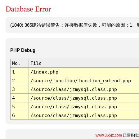
Database Error
(1040) 365建站错误警告：连接数据库失败，可能的原因：1、数
PHP Debug
No.
File
1
/index.php
2
/source/function/function_extend.php
3
/source/class/jzmysql.class.php
4
/source/class/jzmysql.class.php
5
/source/class/jzmysql.class.php
6
/source/class/jzmysql.class.php
www.365jz.com
已经将此