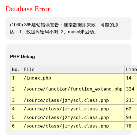
Database Error
(1040) 365建站错误警告：连接数据库失败，可能的原
因：1、数据库密码不对; 2、mysql未启动。
PHP Debug
No.
File
Line
1
/index.php
14
2
/source/function/function_extend.php
324
3
/source/class/jzmysql.class.php
211
4
/source/class/jzmysql.class.php
62
5
/source/class/jzmysql.class.php
94
6
/source/class/jzmysql.class.php
76