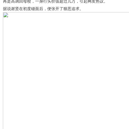
再是高调回母校，一身行头价值超过几万，引起网友热议。
据说谢贤在初度碰面后，便张开了狠恶追求。