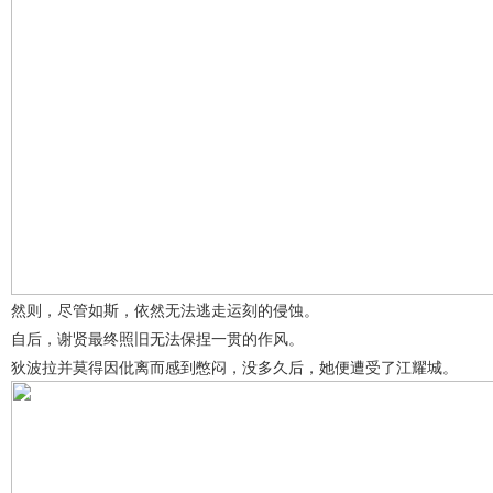
然则，尽管如斯，依然无法逃走运刻的侵蚀。
自后，谢贤最终照旧无法保捏一贯的作风。
狄波拉并莫得因仳离而感到憋闷，没多久后，她便遭受了江耀城。