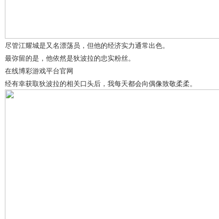
尽管江耀城是又名漂荡员，但他的经济实力通常出色。
最弥留的是，他依然是狄波拉的忠实粉丝。
在线博彩游戏平台官网
经有幸获取狄波拉的相关口头后，我每天都会向偶像致敬柔柔。