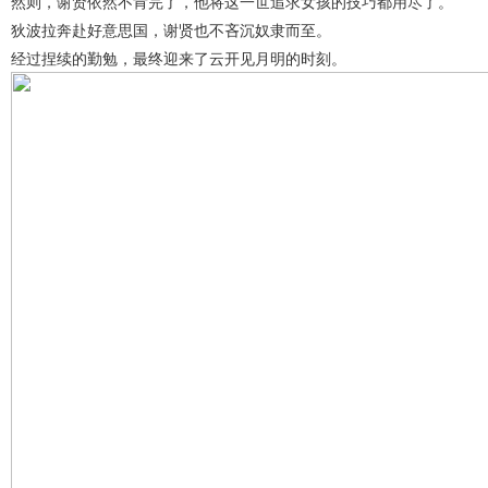
然则，谢贤依然不肯完了，他将这一世追求女孩的技巧都用尽了。
狄波拉奔赴好意思国，谢贤也不吝沉奴隶而至。
经过捏续的勤勉，最终迎来了云开见月明的时刻。