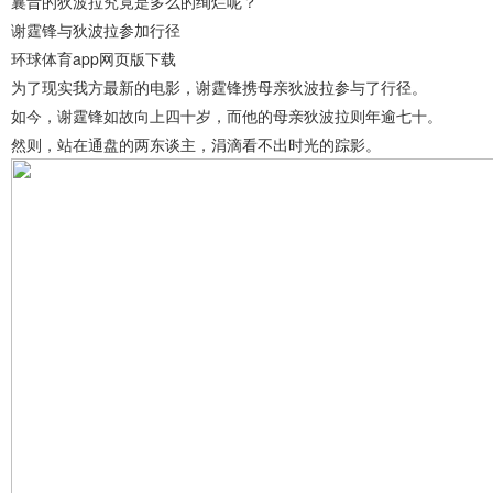
曩昔的狄波拉究竟是多么的绚烂呢？
谢霆锋与狄波拉参加行径
环球体育app网页版下载
为了现实我方最新的电影，谢霆锋携母亲狄波拉参与了行径。
如今，谢霆锋如故向上四十岁，而他的母亲狄波拉则年逾七十。
然则，站在通盘的两东谈主，涓滴看不出时光的踪影。