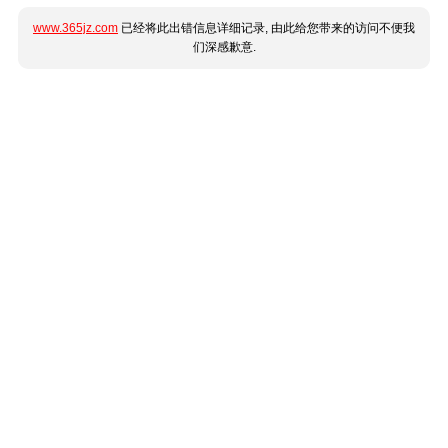
www.365jz.com
已经将此出错信息详细记录, 由此给您带来的访问不便我
们深感歉意.