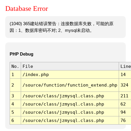
Database Error
(1040) 365建站错误警告：连接数据库失败，可能的原
因：1、数据库密码不对; 2、mysql未启动。
PHP Debug
No.
File
Line
1
/index.php
14
2
/source/function/function_extend.php
324
3
/source/class/jzmysql.class.php
211
4
/source/class/jzmysql.class.php
62
5
/source/class/jzmysql.class.php
94
6
/source/class/jzmysql.class.php
76