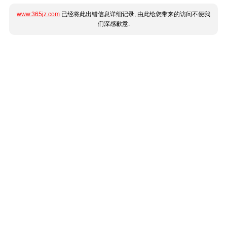
www.365jz.com
已经将此出错信息详细记录, 由此给您带来的访问不便我
们深感歉意.