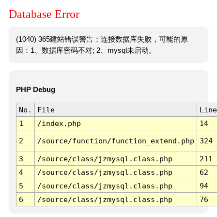
Database Error
(1040) 365建站错误警告：连接数据库失败，可能的原
因：1、数据库密码不对; 2、mysql未启动。
PHP Debug
No.
File
Line
1
/index.php
14
2
/source/function/function_extend.php
324
3
/source/class/jzmysql.class.php
211
4
/source/class/jzmysql.class.php
62
5
/source/class/jzmysql.class.php
94
6
/source/class/jzmysql.class.php
76