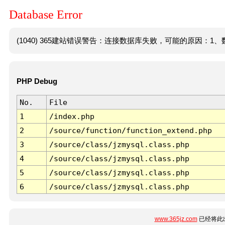
Database Error
(1040) 365建站错误警告：连接数据库失败，可能的原因：1、数
PHP Debug
No.
File
1
/index.php
2
/source/function/function_extend.php
3
/source/class/jzmysql.class.php
4
/source/class/jzmysql.class.php
5
/source/class/jzmysql.class.php
6
/source/class/jzmysql.class.php
www.365jz.com
已经将此