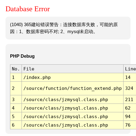
Database Error
(1040) 365建站错误警告：连接数据库失败，可能的原
因：1、数据库密码不对; 2、mysql未启动。
PHP Debug
No.
File
Line
1
/index.php
14
2
/source/function/function_extend.php
324
3
/source/class/jzmysql.class.php
211
4
/source/class/jzmysql.class.php
62
5
/source/class/jzmysql.class.php
94
6
/source/class/jzmysql.class.php
76