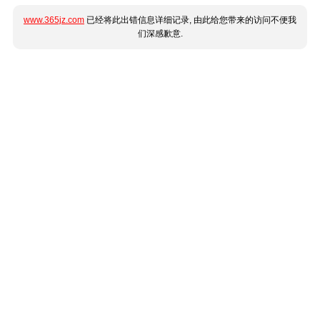
www.365jz.com
已经将此出错信息详细记录, 由此给您带来的访问不便我
们深感歉意.