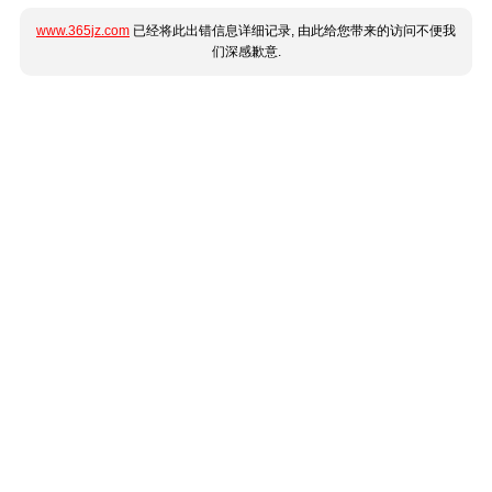
www.365jz.com
已经将此出错信息详细记录, 由此给您带来的访问不便我
们深感歉意.