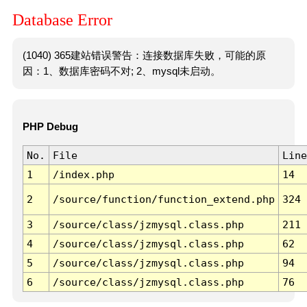
Database Error
(1040) 365建站错误警告：连接数据库失败，可能的原
因：1、数据库密码不对; 2、mysql未启动。
PHP Debug
No.
File
Line
1
/index.php
14
2
/source/function/function_extend.php
324
3
/source/class/jzmysql.class.php
211
4
/source/class/jzmysql.class.php
62
5
/source/class/jzmysql.class.php
94
6
/source/class/jzmysql.class.php
76