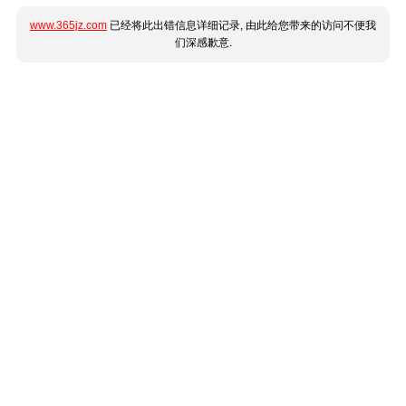
www.365jz.com
已经将此出错信息详细记录, 由此给您带来的访问不便我
们深感歉意.