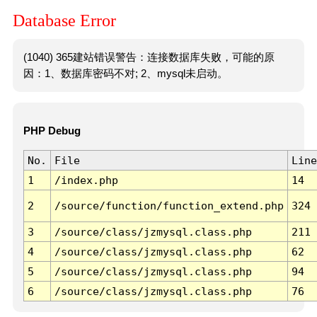
Database Error
(1040) 365建站错误警告：连接数据库失败，可能的原
因：1、数据库密码不对; 2、mysql未启动。
PHP Debug
No.
File
Line
1
/index.php
14
2
/source/function/function_extend.php
324
3
/source/class/jzmysql.class.php
211
4
/source/class/jzmysql.class.php
62
5
/source/class/jzmysql.class.php
94
6
/source/class/jzmysql.class.php
76