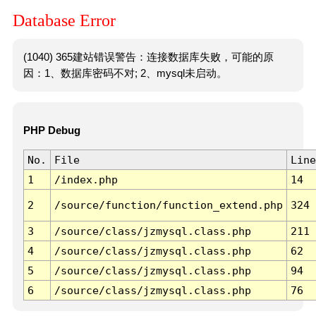
Database Error
(1040) 365建站错误警告：连接数据库失败，可能的原
因：1、数据库密码不对; 2、mysql未启动。
PHP Debug
No.
File
Line
1
/index.php
14
2
/source/function/function_extend.php
324
3
/source/class/jzmysql.class.php
211
4
/source/class/jzmysql.class.php
62
5
/source/class/jzmysql.class.php
94
6
/source/class/jzmysql.class.php
76