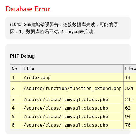
Database Error
(1040) 365建站错误警告：连接数据库失败，可能的原
因：1、数据库密码不对; 2、mysql未启动。
PHP Debug
No.
File
Line
1
/index.php
14
2
/source/function/function_extend.php
324
3
/source/class/jzmysql.class.php
211
4
/source/class/jzmysql.class.php
62
5
/source/class/jzmysql.class.php
94
6
/source/class/jzmysql.class.php
76