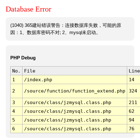
Database Error
(1040) 365建站错误警告：连接数据库失败，可能的原
因：1、数据库密码不对; 2、mysql未启动。
PHP Debug
No.
File
Line
1
/index.php
14
2
/source/function/function_extend.php
324
3
/source/class/jzmysql.class.php
211
4
/source/class/jzmysql.class.php
62
5
/source/class/jzmysql.class.php
94
6
/source/class/jzmysql.class.php
76