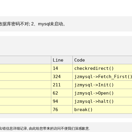
据库密码不对; 2、mysql未启动。
Line
Code
14
checkredirect()
324
jzmysql->Fetch_First(
211
jzmysql->Init()
62
jzmysql->Open()
94
jzmysql->halt()
76
break()
出错信息详细记录, 由此给您带来的访问不便我们深感歉意.