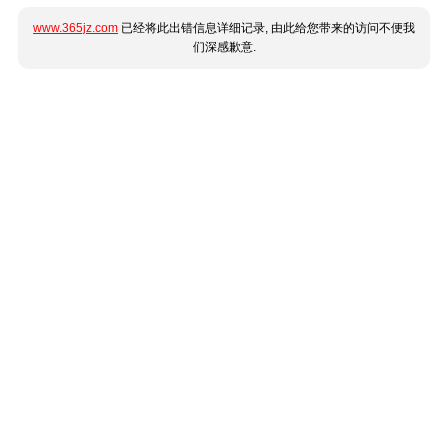
www.365jz.com
已经将此出错信息详细记录, 由此给您带来的访问不便我
们深感歉意.