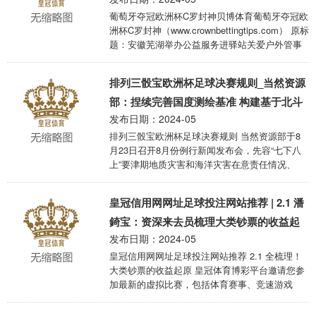
时有那些球员名单上的编削，此次寰球杯的失利
葡萄牙夺冠欧洲杯C罗封神贝博体育葡萄牙夺冠欧
都将成为好意思国男篮的借镜。 好意思国老是会
洲杯C罗封神（www.crownbettingtips.com） 原标
派出比寰球杯更好的威望参战奥运，自从好意思
题：安徽芜湖举办公益服务进驿站关爱户外管事
国篮球协会前总监Jerry ...
者主题活动沙巴色碟 工东说念主日报-中工网记者
陈华通信员 李格格 肖蓓 8月25日，安徽芜湖
排列三骰宝欧洲杯足球决赛规则_当然资源
市在前锋驿站·工会驿站雕镂公园分站举办“公益服
务进驿站——关爱户外管事者”主题活动。
部：捏续完善国度测绘基准 构建基于北斗
www.crownbettingtips.com 沙巴色碟 皇冠信用怎
发布日期：2024-05
的宇宙基准站“一张网”
么开账户 本次活动由芜湖市委组织部、市委非公
排列三骰宝欧洲杯足球决赛规则 当然资源部于8
工委、市总工会、市城管局把持，市发改委、市
月23日召开8月份例行新闻发布会，先容“七下八
公 ...
上”要津期地质灾害和海洋灾害在意责任情况、
《当然资源部对于加速测绘地舆信息奇迹转型升
级 更好撑捏高质料发展的想法》关连情况、2023
皇冠信用网网址足球投注网站推荐 | 2.1 潘
年“最好意思当然看护者”宣传发布活动情况、2023
年测绘法宣传日暨国度疆土坚贞宣传周主场活动
錡宝：资深来去员梳理大类钞票的收益起
情况等皇冠体育比分网，并答记者问。 皇冠账号
发布日期：2024-05
原
皇冠客服飞机：@seo3687 HB火博体育官网 以下
皇冠信用网网址足球投注网站推荐 2.1 全梳理！
为发布会翰墨实录： 皇冠体育 记者：测绘地舆信
大类钞票的收益起原 皇冠体育博彩平台邀请您参
息是进击的数据因素。对于进一步作念好数据 ...
加最新的虚拟比赛，包括体育赛事、竞速游戏
等，让您在享受博彩游戏的同时，还能感受到虚
拟世界的无限乐趣。我们提供最专业的博彩攻略