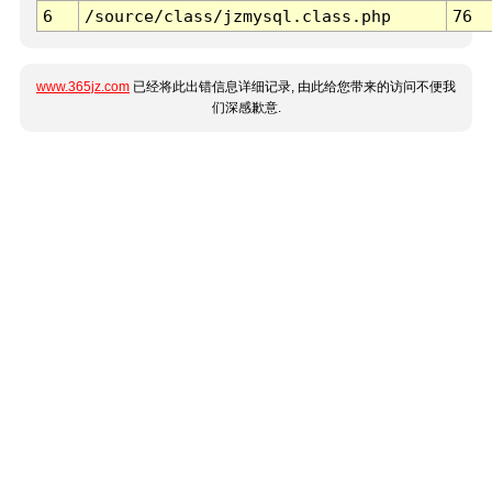
6
/source/class/jzmysql.class.php
76
www.365jz.com
已经将此出错信息详细记录, 由此给您带来的访问不便我
们深感歉意.