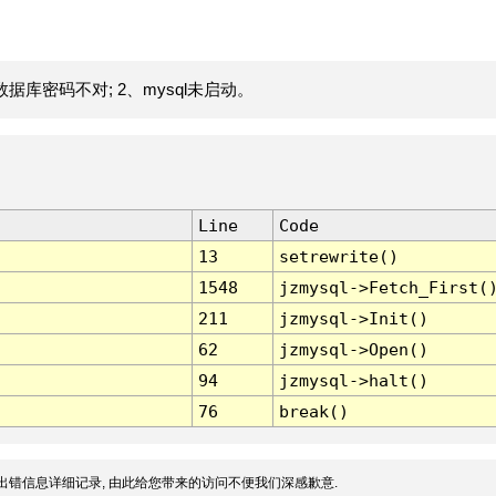
据库密码不对; 2、mysql未启动。
Line
Code
13
setrewrite()
1548
jzmysql->Fetch_First(
211
jzmysql->Init()
62
jzmysql->Open()
94
jzmysql->halt()
76
break()
出错信息详细记录, 由此给您带来的访问不便我们深感歉意.