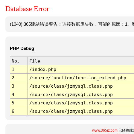
Database Error
(1040) 365建站错误警告：连接数据库失败，可能的原因：1、数
PHP Debug
No.
File
1
/index.php
2
/source/function/function_extend.php
3
/source/class/jzmysql.class.php
4
/source/class/jzmysql.class.php
5
/source/class/jzmysql.class.php
6
/source/class/jzmysql.class.php
www.365jz.com
已经将此