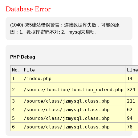
Database Error
(1040) 365建站错误警告：连接数据库失败，可能的原
因：1、数据库密码不对; 2、mysql未启动。
PHP Debug
No.
File
Line
1
/index.php
14
2
/source/function/function_extend.php
324
3
/source/class/jzmysql.class.php
211
4
/source/class/jzmysql.class.php
62
5
/source/class/jzmysql.class.php
94
6
/source/class/jzmysql.class.php
76