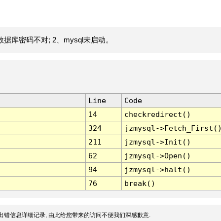
据库密码不对; 2、mysql未启动。
Line
Code
14
checkredirect()
324
jzmysql->Fetch_First(
211
jzmysql->Init()
62
jzmysql->Open()
94
jzmysql->halt()
76
break()
出错信息详细记录, 由此给您带来的访问不便我们深感歉意.