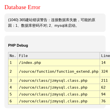
Database Error
(1040) 365建站错误警告：连接数据库失败，可能的原
因：1、数据库密码不对; 2、mysql未启动。
PHP Debug
No.
File
Line
1
/index.php
14
2
/source/function/function_extend.php
324
3
/source/class/jzmysql.class.php
211
4
/source/class/jzmysql.class.php
62
5
/source/class/jzmysql.class.php
94
6
/source/class/jzmysql.class.php
76