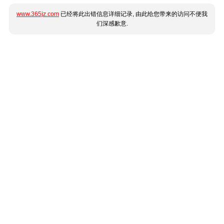
www.365jz.com
已经将此出错信息详细记录, 由此给您带来的访问不便我
们深感歉意.