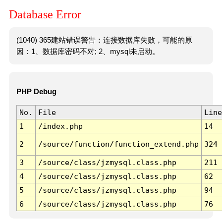
Database Error
(1040) 365建站错误警告：连接数据库失败，可能的原
因：1、数据库密码不对; 2、mysql未启动。
PHP Debug
No.
File
Line
1
/index.php
14
2
/source/function/function_extend.php
324
3
/source/class/jzmysql.class.php
211
4
/source/class/jzmysql.class.php
62
5
/source/class/jzmysql.class.php
94
6
/source/class/jzmysql.class.php
76