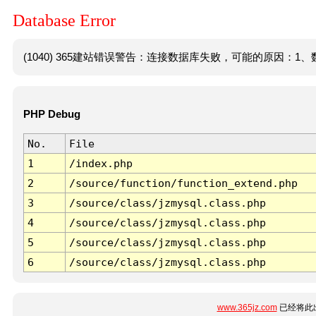
Database Error
(1040) 365建站错误警告：连接数据库失败，可能的原因：1、数
PHP Debug
No.
File
1
/index.php
2
/source/function/function_extend.php
3
/source/class/jzmysql.class.php
4
/source/class/jzmysql.class.php
5
/source/class/jzmysql.class.php
6
/source/class/jzmysql.class.php
www.365jz.com
已经将此