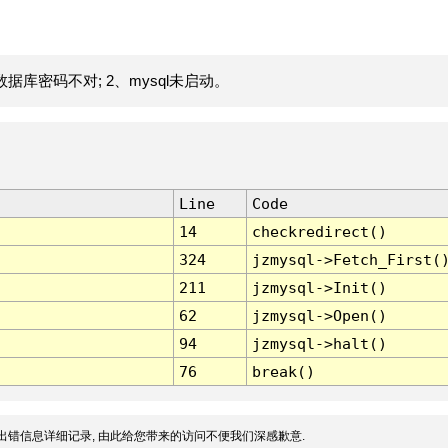
据库密码不对; 2、mysql未启动。
Line
Code
14
checkredirect()
324
jzmysql->Fetch_First(
211
jzmysql->Init()
62
jzmysql->Open()
94
jzmysql->halt()
76
break()
出错信息详细记录, 由此给您带来的访问不便我们深感歉意.